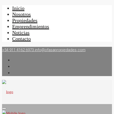
Inicio
Nosotros
Propiedades
Emprendimientos
Noticias
Contacto
+54 911 4162 6973
info@ofasapropiedades.com