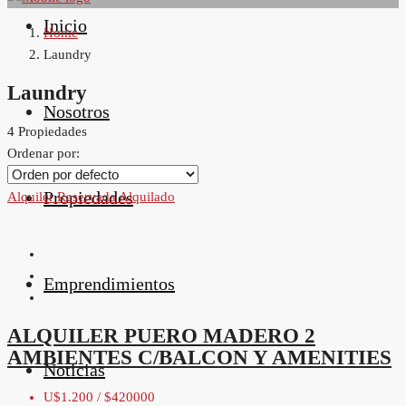
Inicio
Home
Laundry
Laundry
Nosotros
4 Propiedades
Ordenar por:
Propiedades
Alquiler
Reservada
Alquilado
Emprendimientos
ALQUILER PUERO MADERO 2
AMBIENTES C/BALCON Y AMENITIES
Noticias
U$1.200 / $420000