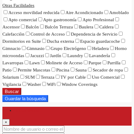
Otras Facilidades
Acceso movilidad reducida
Aire Acondicionado
Amoblado
Apto comercial
Apto gastronomía
Apto Profesional
Ascensor
Balcón
Balcón Terraza
Baulera
Caldera
Calefacciòn
Control de Acceso
Dependencia de Servicio
Dormitorios en Suite
Ducha externa
Espacio guardacoche
Gimnacio
Gimnasio
Grupo Electrógeno
Heladera
Horno
microondas
Jacuzzi
Jardín
Laundry
Lavanderìa
Lavarropas
Lawn
Molinete de Acceso
Parque
Parrilla
Patio
Permite Mascotas
Piscina
Sauna
Secador de ropa
Solarium
SUM
Terraza
TV por Cable
Uso Comercial
Vigilancia
Washer
WiFi
Window Coverings
Buscar
Guardar la búsqueda
Iniciar sesión
×