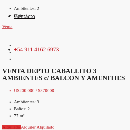
Ambiientes:
2
Contacto
Baño:
1
Venta
+54 911 4162 6973
VENTA DEPTO CABALLITO 3
AMBIENTES c/ BALCON Y AMENITIES
U$200.000 / $370000
Ambiientes:
3
Baños:
2
77
m²
Alquilada
Alquiler
Alquilado