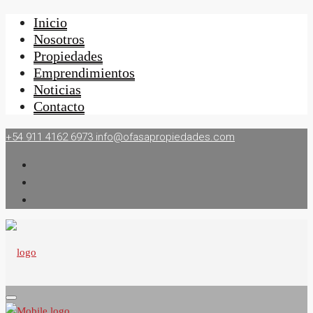
Inicio
Nosotros
Propiedades
Emprendimientos
Noticias
Contacto
+54 911 4162 6973
info@ofasapropiedades.com