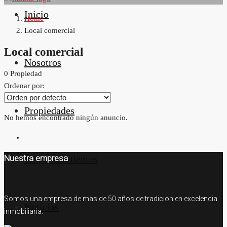
Inicio
Home
Local comercial
Local comercial
Nosotros
0 Propiedad
Ordenar por:
Propiedades
No hemos encontrado ningún anuncio.
Emprendimientos
Nuestra empresa
Somos una empresa de mas de 50 años de tradicion en excelencia
Noticias
inmobiliaria.