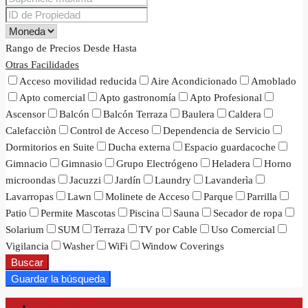
Rango de Precios
Desde
Hasta
Otras Facilidades
Acceso movilidad reducida
Aire Acondicionado
Amoblado
Apto comercial
Apto gastronomía
Apto Profesional
Ascensor
Balcón
Balcón Terraza
Baulera
Caldera
Calefacciòn
Control de Acceso
Dependencia de Servicio
Dormitorios en Suite
Ducha externa
Espacio guardacoche
Gimnacio
Gimnasio
Grupo Electrógeno
Heladera
Horno
microondas
Jacuzzi
Jardín
Laundry
Lavanderìa
Lavarropas
Lawn
Molinete de Acceso
Parque
Parrilla
Patio
Permite Mascotas
Piscina
Sauna
Secador de ropa
Solarium
SUM
Terraza
TV por Cable
Uso Comercial
Vigilancia
Washer
WiFi
Window Coverings
Buscar
Guardar la búsqueda
Iniciar sesión