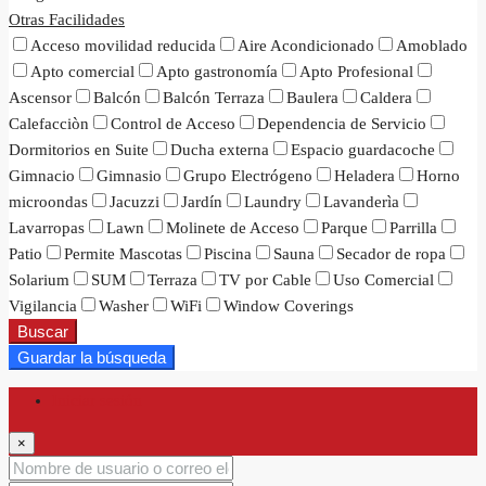
Otras Facilidades
Acceso movilidad reducida
Aire Acondicionado
Amoblado
Apto comercial
Apto gastronomía
Apto Profesional
Ascensor
Balcón
Balcón Terraza
Baulera
Caldera
Calefacciòn
Control de Acceso
Dependencia de Servicio
Dormitorios en Suite
Ducha externa
Espacio guardacoche
Gimnacio
Gimnasio
Grupo Electrógeno
Heladera
Horno
microondas
Jacuzzi
Jardín
Laundry
Lavanderìa
Lavarropas
Lawn
Molinete de Acceso
Parque
Parrilla
Patio
Permite Mascotas
Piscina
Sauna
Secador de ropa
Solarium
SUM
Terraza
TV por Cable
Uso Comercial
Vigilancia
Washer
WiFi
Window Coverings
Buscar
Guardar la búsqueda
Iniciar sesión
×