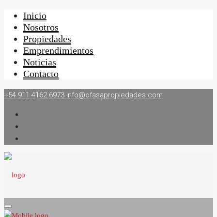
Inicio
Nosotros
Propiedades
Emprendimientos
Noticias
Contacto
+54 911 4162 6973
info@ofasapropiedades.com