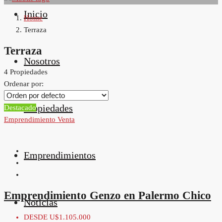
Inicio
Home
Terraza
Terraza
Nosotros
4 Propiedades
Ordenar por:
Propiedades
Destacado
Emprendimiento
Venta
Emprendimientos
Emprendimiento Genzo en Palermo Chico
Noticias
DESDE
U$1.105.000