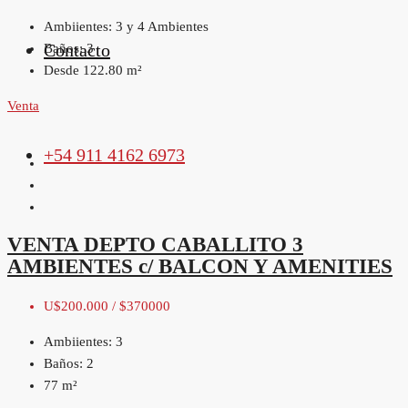
Ambiientes:
3 y 4 Ambientes
Contacto
Baños:
3
Desde 122.80
m²
Venta
+54 911 4162 6973
VENTA DEPTO CABALLITO 3
AMBIENTES c/ BALCON Y AMENITIES
U$200.000 / $370000
Ambiientes:
3
Baños:
2
77
m²